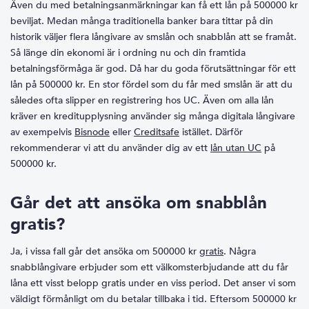
Även du med betalningsanmärkningar kan få ett lån på 500000 kr
beviljat. Medan många traditionella banker bara tittar på din
historik väljer flera långivare av smslån och snabblån att se framåt.
Så länge din ekonomi är i ordning nu och din framtida
betalningsförmåga är god. Då har du goda förutsättningar för ett
lån på 500000 kr. En stor fördel som du får med smslån är att du
således ofta slipper en registrering hos UC. Även om alla lån
kräver en kreditupplysning använder sig många digitala långivare
av exempelvis
Bisnode
eller
Creditsafe
istället. Därför
rekommenderar vi att du använder dig av ett
lån utan UC
på
500000 kr.
Går det att ansöka om snabblån
gratis?
Ja, i vissa fall går det ansöka om 500000 kr
gratis
. Några
snabblångivare erbjuder som ett välkomsterbjudande att du får
låna ett visst belopp gratis under en viss period. Det anser vi som
väldigt förmånligt om du betalar tillbaka i tid. Eftersom 500000 kr