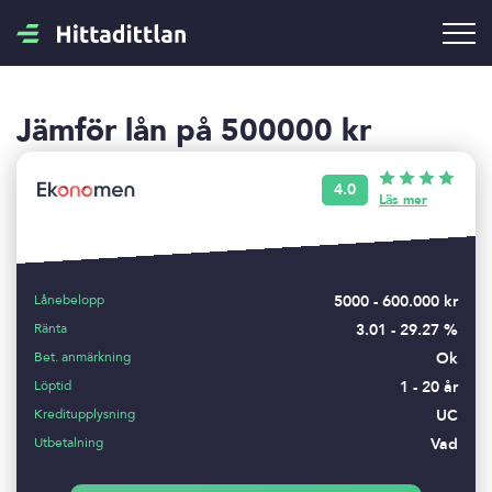
Jämför lån på 500000 kr
4.0
Läs mer
Lånebelopp
5000 - 600.000 kr
Ränta
3.01 - 29.27 %
Bet. anmärkning
Ok
Löptid
1 - 20 år
Kreditupplysning
UC
Utbetalning
Vad