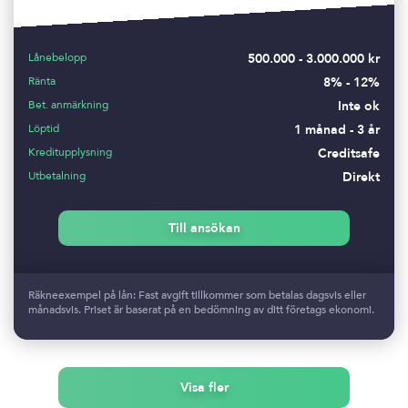
Lånebelopp
500.000 - 3.000.000 kr
Ränta
8% - 12%
Bet. anmärkning
Inte ok
Löptid
1 månad - 3 år
Kreditupplysning
Creditsafe
Utbetalning
Direkt
Till ansökan
Räkneexempel på lån: Fast avgift tillkommer som betalas dagsvis eller
månadsvis. Priset är baserat på en bedömning av ditt företags ekonomi.
Visa fler