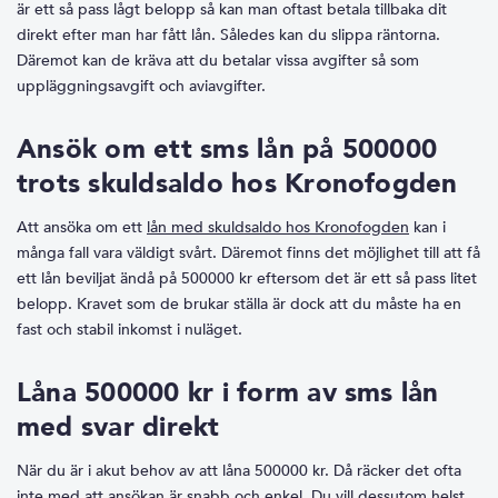
är ett så pass lågt belopp så kan man oftast betala tillbaka dit
direkt efter man har fått lån. Således kan du slippa räntorna.
Däremot kan de kräva att du betalar vissa avgifter så som
uppläggningsavgift och aviavgifter.
Ansök om ett sms lån på 500000
trots skuldsaldo hos Kronofogden
Att ansöka om ett
lån med skuldsaldo hos Kronofogden
kan i
många fall vara väldigt svårt. Däremot finns det möjlighet till att få
ett lån beviljat ändå på 500000 kr eftersom det är ett så pass litet
belopp. Kravet som de brukar ställa är dock att du måste ha en
fast och stabil inkomst i nuläget.
Låna 500000 kr i form av sms lån
med svar direkt
När du är i akut behov av att låna 500000 kr. Då räcker det ofta
inte med att ansökan är snabb och enkel. Du vill dessutom helst