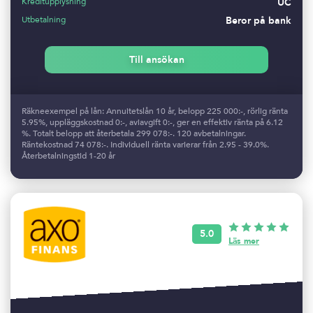
Kreditupplysning
UC
Utbetalning
Beror på bank
Till ansökan
Räkneexempel på lån: Annuitetslån 10 år, belopp 225 000:-, rörlig ränta
5.95%, uppläggskostnad 0:-, aviavgift 0:-, ger en effektiv ränta på 6.12
%. Totalt belopp att återbetala 299 078:-. 120 avbetalningar.
Räntekostnad 74 078:-. Individuell ränta varierar från 2.95 - 39.0%.
Återbetalningstid 1-20 år
5.0
Läs mer