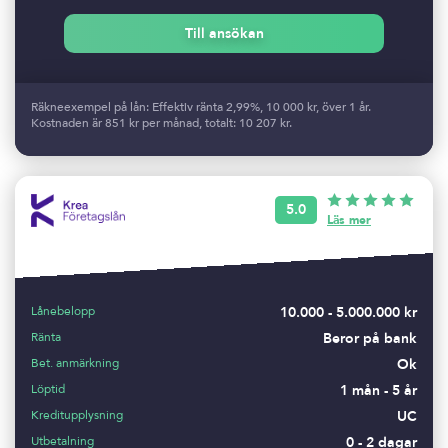
Till ansökan
Räkneexempel på lån: Effektiv ränta 2,99%, 10 000 kr, över 1 år.
Kostnaden är 851 kr per månad, totalt: 10 207 kr.
5.0
Läs mer
Lånebelopp
10.000 - 5.000.000 kr
Ränta
Beror på bank
Bet. anmärkning
Ok
Löptid
1 mån - 5 år
Kreditupplysning
UC
Utbetalning
0 - 2 dagar