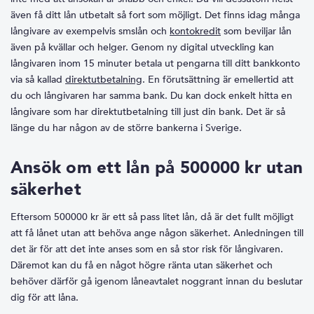
även få ditt lån utbetalt så fort som möjligt. Det finns idag många
långivare av exempelvis smslån och
kontokredit
som beviljar lån
även på kvällar och helger. Genom ny digital utveckling kan
långivaren inom 15 minuter betala ut pengarna till ditt bankkonto
via så kallad
direktutbetalning
. En förutsättning är emellertid att
du och långivaren har samma bank. Du kan dock enkelt hitta en
långivare som har direktutbetalning till just din bank. Det är så
länge du har någon av de större bankerna i Sverige.
Ansök om ett lån på 500000 kr utan
säkerhet
Eftersom 500000 kr är ett så pass litet lån, då är det fullt möjligt
att få lånet utan att behöva ange någon säkerhet. Anledningen till
det är för att det inte anses som en så stor risk för långivaren.
Däremot kan du få en något högre ränta utan säkerhet och
behöver därför gå igenom låneavtalet noggrant innan du beslutar
dig för att låna.