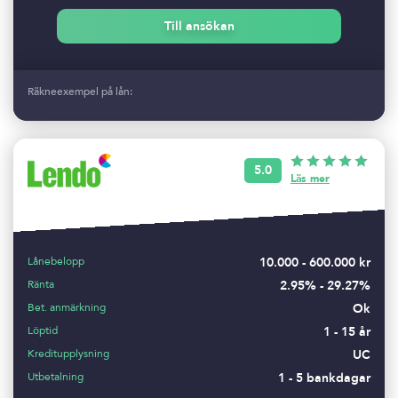
Till ansökan
Räkneexempel på lån:
5.0
Läs mer
Lånebelopp
10.000 - 600.000 kr
Ränta
2.95% - 29.27%
Bet. anmärkning
Ok
Löptid
1 - 15 år
Kreditupplysning
UC
Utbetalning
1 - 5 bankdagar