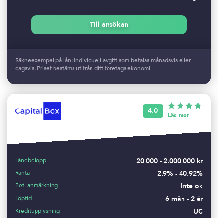
Till ansökan
Räkneexempel på lån: Individuell avgift som betalas månadsvis eller
dagsvis. Priset bestäms utifrån ditt företags ekonomi
4.0
Läs mer
Lånebelopp
20.000 - 2.000.000 kr
Ränta
2.9% - 40.92%
Bet. anmärkning
Inte ok
Löptid
6 mån - 2 år
Kreditupplysning
UC