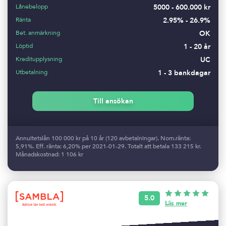
Lånebelopp
5000 - 600.000 kr
Ränta
2.95% - 26.9%
Bet. anmärkning
OK
Löptid
1 - 20 år
Kreditupplysning
UC
Utbetalning
1 - 3 bankdagar
Till ansökan
Annuitetslån 100 000 kr på 10 år (120 avbetalningar). Nom.ränta:
5,91%. Eff. ränta: 6,20% per 2021-01-29. Totalt att betala 133 215 kr.
Månadskostnad: 1 106 kr
5.0
Läs mer