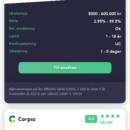
Lånebelopp
5000 - 600.000 kr
Ränta
2.95% - 39.5%
Bet. anmärkning
Ok
Löptid
1 - 18 år
Kreditupplysning
UC
Utbetalning
1 - 5 dagar
Till ansökan
Räkneexempel på lån: Effektiv ränta 3,03%, 5 000 kr, över 1 år.
Kostnaden är 425 kr per månad, totalt: 5 105 kr
4.0
Läs mer