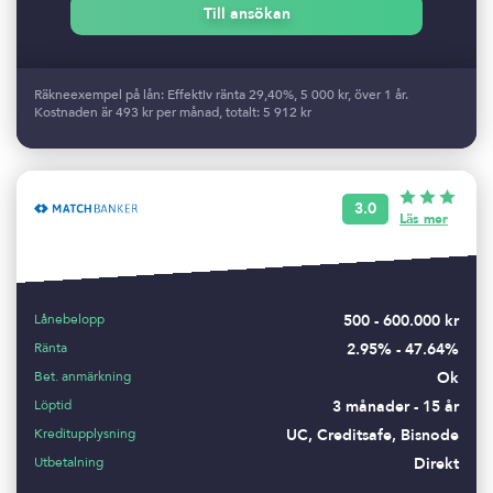
Till ansökan
Räkneexempel på lån: Effektiv ränta 29,40%, 5 000 kr, över 1 år.
Kostnaden är 493 kr per månad, totalt: 5 912 kr
3.0
Läs mer
Lånebelopp
500 - 600.000 kr
Ränta
2.95% - 47.64%
Bet. anmärkning
Ok
Löptid
3 månader - 15 år
Kreditupplysning
UC, Creditsafe, Bisnode
Utbetalning
Direkt