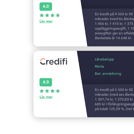
4.0
En kredit på 9 500 kr til
månader (med tio återbet
Läs mer
1 456 kr, 1 415 kr, 1 375
uppläggningsavgift, 1 155
aviavgifter ger en effekt
återbetala är 14 648 kr.
Lånebelopp
Ränta
Bet. anmärkning
4.0
En kredit på 5 000 kr til
månader (med sex återbet
Läs mer
1 307,74 kr, 1 270,83 kr
685 kr i förlängningsavgi
på totalt 125,59 %. Det t