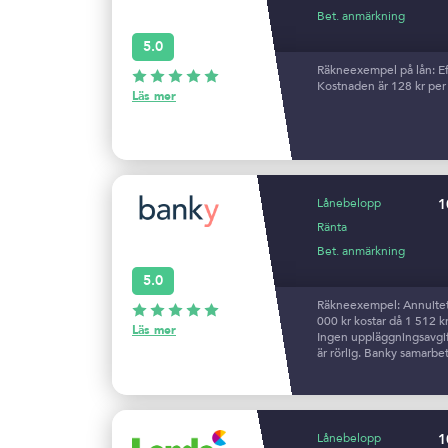
Bet. anmärkning
5.0
Räkneexempel på lån: Eff
Kostnaden är 128 kr per 
Läs mer
Lånebelopp
1
Ränta
Bet. anmärkning
5.0
Räkneexempel: Annuitetsl
000 kr kostar då 1 512 kr
Läs mer
Ingen uppläggningsavgift
är rörlig. Banky samarb
Lånebelopp
1