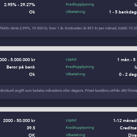
2.95% - 29.27%
Kreditupplysning
Ok
Utbetalning
1 - 5 bankdag
ektiv ränta 2,99%, 10 000 kr, över 1 år. Kostnaden är 851 kr per månad, totalt: 10 20
000 - 5.000.000 kr
Löptid
1 mån - 5 
Beror på bank
Kreditupplysning
Ok
Utbetalning
0 - 2 dag
ividuell avgift som betalas månadsvis eller dagsvis. Priset bestäms utifrån ditt före
2000 - 50.000 kr
Löptid
1-12 månad
39.5
Kreditupplysning
Creditsa
OK
Utbetalning
Dire