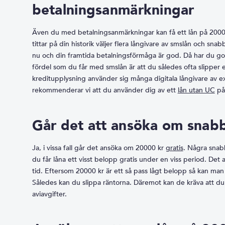
betalningsanmärkningar
Även du med betalningsanmärkningar kan få ett lån på 20000
tittar på din historik väljer flera långivare av smslån och sna
nu och din framtida betalningsförmåga är god. Då har du goda
fördel som du får med smslån är att du således ofta slipper 
kreditupplysning använder sig många digitala långivare av 
rekommenderar vi att du använder dig av ett
lån utan UC
på
Går det att ansöka om snabb
Ja, i vissa fall går det ansöka om 20000 kr
gratis
. Några snab
du får låna ett visst belopp gratis under en viss period. Det 
tid. Eftersom 20000 kr är ett så pass lågt belopp så kan man of
Således kan du slippa räntorna. Däremot kan de kräva att du
aviavgifter.