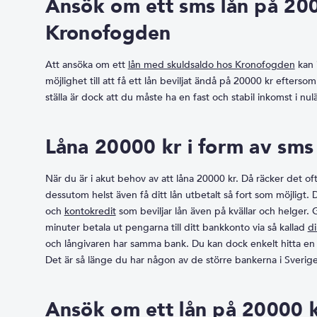
Ansök om ett sms lån på 200
Kronofogden
Att ansöka om ett
lån med skuldsaldo hos Kronofogden
kan i
möjlighet till att få ett lån beviljat ändå på 20000 kr efterso
ställa är dock att du måste ha en fast och stabil inkomst i nul
Låna 20000 kr i form av sms
När du är i akut behov av att låna 20000 kr. Då räcker det of
dessutom helst även få ditt lån utbetalt så fort som möjligt
och
kontokredit
som beviljar lån även på kvällar och helger.
minuter betala ut pengarna till ditt bankkonto via så kallad
di
och långivaren har samma bank. Du kan dock enkelt hitta en lå
Det är så länge du har någon av de större bankerna i Sverige
Ansök om ett lån på 20000 k