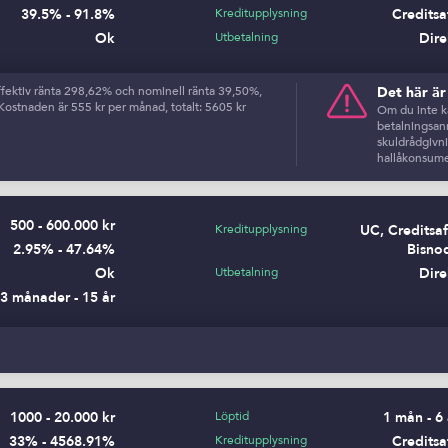
39.5% - 91.8%
Kreditupplysning
Creditsa
Ok
Utbetalning
Dire
fektiv ränta 298,62% och nominell ränta 39,50%,
Det här ä
 Kostnaden är 555 kr per månad, totalt: 5605 kr
Om du inte ka
betalningsanm
skuldrådgivn
hallåkonsume
500 - 600.000 kr
Kreditupplysning
UC, Creditsaf
2.95% - 47.64%
Bisno
Ok
Utbetalning
Dire
3 månader - 15 år
1000 - 20.000 kr
Löptid
1 mån - 6 
33% - 4568.91%
Kreditupplysning
Creditsa