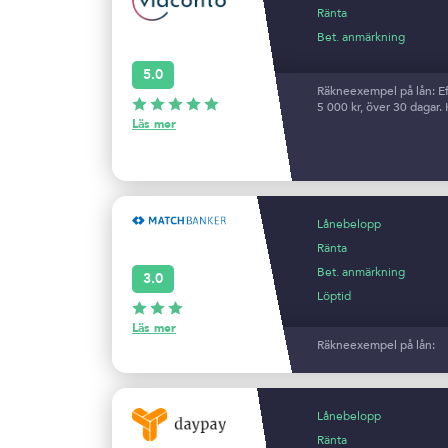
Ränta
Bet. anmärkning
5.0
Räkneexempel på lån: Ef
5 000 kr, över 30 dagar.
Läs mer
Lånebelopp
Ränta
Bet. anmärkning
3.0
Löptid
Läs mer
Räkneexempel på lån:
Lånebelopp
Ränta