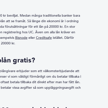
 kr beviljat. Medan många traditionella banker bara
bblån att se framåt. Så länge din ekonomi är i ordning
 förutsättningar för ett lån på 20000 kr. En stor
en registrering hos UC. Även om alla lån kräver en
exempelvis
Bisnode
eller
Creditsafe
istället. Därför
 20000 kr.
lån gratis?
blångivare erbjuder som ett välkomsterbjudande att
anser vi som väldigt förmånligt om du betalar tillbaka i
tast betala tillbaka dit direkt efter man har fått lån.
 betalar vissa avgifter så som uppläggningsavgift och