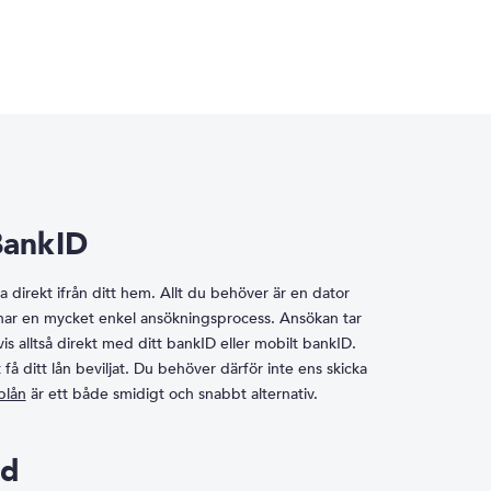
BankID
 direkt ifrån ditt hem. Allt du behöver är en dator
t har en mycket enkel ansökningsprocess. Ansökan tar
is alltså direkt med ditt bankID eller mobilt bankID.
 få ditt lån beviljat. Du behöver därför inte ens skicka
blån
är ett både smidigt och snabbt alternativ.
ed