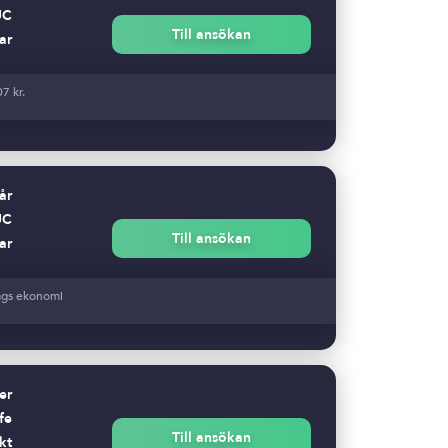
UC
Till ansökan
ar
7 kr.
år
UC
Till ansökan
ar
tags ekonomi
er
fe
Till ansökan
kt