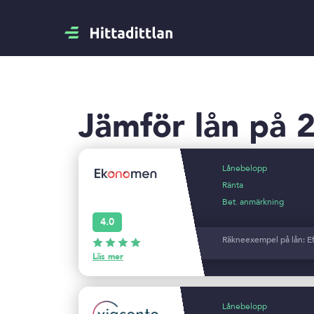
Jämför lån på 
Lånebelopp
Ränta
Bet. anmärkning
4.0
Räkneexempel på lån: Eff
Läs mer
Lånebelopp