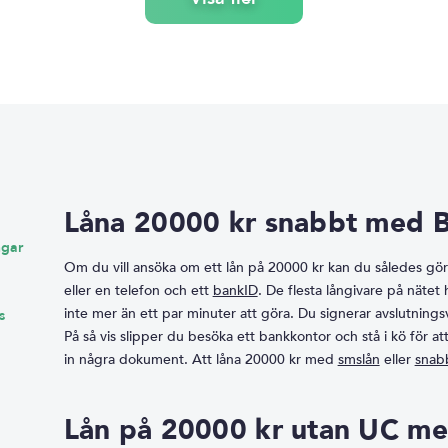
Låna 20000 kr snabbt med 
ngar
Om du vill ansöka om ett lån på 20000 kr kan du således göra
eller en telefon och ett
bankID
. De flesta långivare på näte
inte mer än ett par minuter att göra. Du signerar avslutningsv
s
På så vis slipper du besöka ett bankkontor och stå i kö för att
in några dokument. Att låna 20000 kr med
smslån
eller
snab
Lån på 20000 kr utan UC m