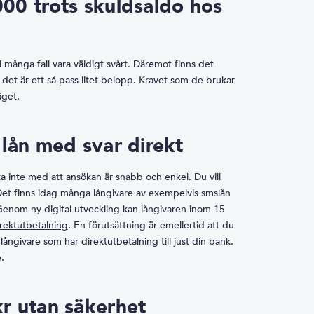
00 trots skuldsaldo hos
 många fall vara väldigt svårt. Däremot finns det
m det är ett så pass litet belopp. Kravet som de brukar
äget.
 lån med svar direkt
ta inte med att ansökan är snabb och enkel. Du vill
. Det finns idag många långivare av exempelvis smslån
 Genom ny digital utveckling kan långivaren inom 15
rektutbetalning
. En förutsättning är emellertid att du
ngivare som har direktutbetalning till just din bank.
.
r utan säkerhet