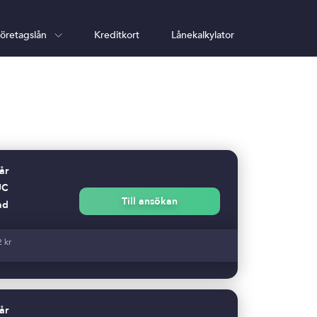
öretagslån
Kreditkort
Lånekalkylator
 år
UC
Till ansökan
ad
2 kr
år