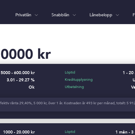
Privatlån
Snabblån
Lånebelopp
F
20000 kr
5000 - 600.000 kr
Löptid
1 - 20
3.01 - 29.27 %
Kreditupplysning
Ok
Utbetalning
V
ektiv ränta 29,40%, 5 000 kr, över 1 år. Kostnaden är 493 kr per månad, totalt: 5 91
1000 - 20.000 kr
Löptid
1 mån - 3 