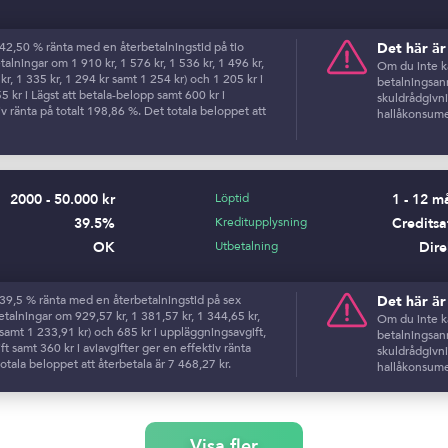
l 42,50 % ränta med en återbetalningstid på tio
Det här ä
alningar om 1 910 kr, 1 576 kr, 1 536 kr, 1 496 kr,
Om du inte ka
 kr, 1 335 kr, 1 294 kr samt 1 254 kr) och 1 205 kr i
betalningsanm
 kr i Lägst att betala-belopp samt 600 kr i
skuldrådgivn
iv ränta på totalt 198,86 %. Det totala beloppet att
hallåkonsume
2000 - 50.000 kr
Löptid
1 - 12 m
39.5%
Kreditupplysning
Creditsa
OK
Utbetalning
Dire
l 39,5 % ränta med en återbetalningstid på sex
Det här ä
alningar om 929,57 kr, 1 381,57 kr, 1 344,65 kr,
Om du inte ka
 samt 1 233,91 kr) och 685 kr i uppläggningsavgift,
betalningsanm
ft samt 360 kr i aviavgifter ger en effektiv ränta
skuldrådgivn
otala beloppet att återbetala är 7 468,27 kr.
hallåkonsume
Visa fler