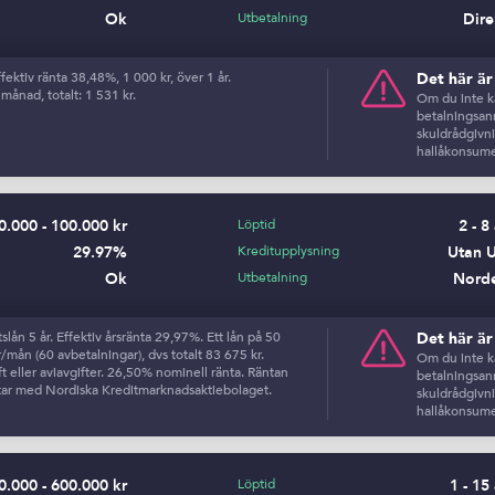
Ok
Utbetalning
Dire
ektiv ränta 38,48%, 1 000 kr, över 1 år.
Det här ä
månad, totalt: 1 531 kr.
Om du inte ka
betalningsanm
skuldrådgivn
hallåkonsume
0.000 - 100.000 kr
Löptid
2 - 8
29.97%
Kreditupplysning
Utan 
Ok
Utbetalning
Nord
ån 5 år. Effektiv årsränta 29,97%. Ett lån på 50
Det här ä
/mån (60 avbetalningar), dvs totalt 83 675 kr.
Om du inte ka
 eller aviavgifter. 26,50% nominell ränta. Räntan
betalningsanm
etar med Nordiska Kreditmarknadsaktiebolaget.
skuldrådgivn
hallåkonsume
0.000 - 600.000 kr
Löptid
1 - 15