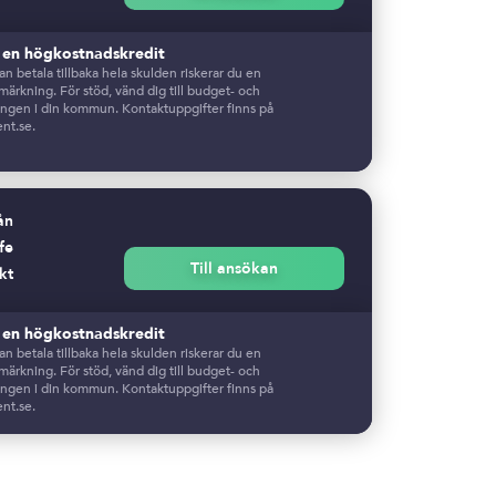
r en högkostnadskredit
n betala tillbaka hela skulden riskerar du en
ärkning. För stöd, vänd dig till budget- och
ingen i din kommun. Kontaktuppgifter finns på
nt.se.
ån
fe
Till ansökan
kt
r en högkostnadskredit
n betala tillbaka hela skulden riskerar du en
ärkning. För stöd, vänd dig till budget- och
ingen i din kommun. Kontaktuppgifter finns på
nt.se.