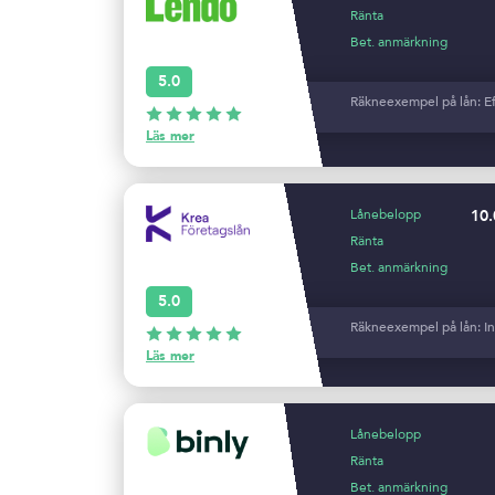
Ränta
Bet. anmärkning
5.0
Räkneexempel på lån: Eff
Läs mer
Lånebelopp
10.
Ränta
Bet. anmärkning
5.0
Räkneexempel på lån: Ind
Läs mer
Lånebelopp
Ränta
Bet. anmärkning