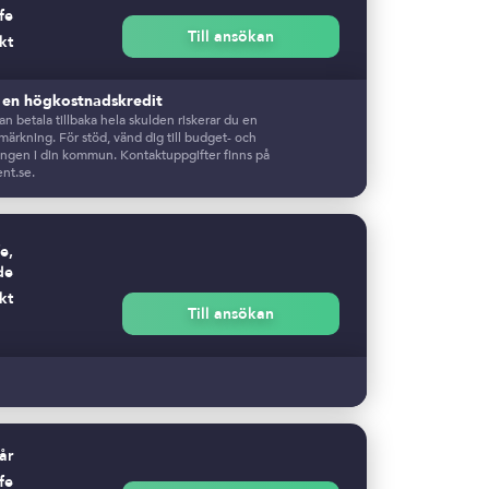
fe
Till ansökan
kt
r en högkostnadskredit
n betala tillbaka hela skulden riskerar du en
ärkning. För stöd, vänd dig till budget- och
ingen i din kommun. Kontaktuppgifter finns på
nt.se.
e,
de
kt
Till ansökan
år
fe