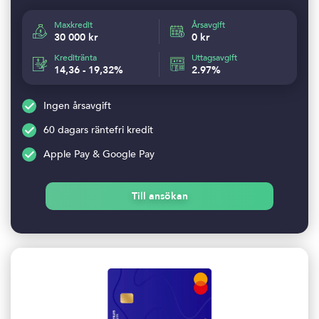
Maxkredit
Årsavgift
30 000 kr
0 kr
Kreditränta
Uttagsavgift
14,36 - 19,32%
2.97%
Ingen årsavgift
60 dagars räntefri kredit
Apple Pay & Google Pay
Till ansökan