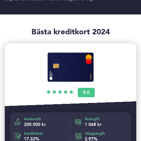
Bästa kreditkort 2024
5.0
Maxkredit
Årsavgift
200 000 kr
1 068 kr
Kreditränta
Uttagsavgift
17.32%
2.97%