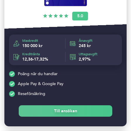
5.0
Maxkredit
Årsavgift
150 000 kr
245 kr
Kreditränta
Uttagsavgift
12,36-17,32%
2,97%
Poäng när du handlar
Apple Pay & Google Pay
Reseförsäkring
Till ansökan