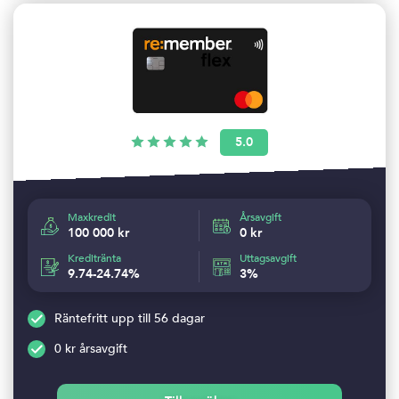
5.0
Maxkredit
Årsavgift
100 000 kr
0 kr
Kreditränta
Uttagsavgift
9.74-24.74%
3%
Räntefritt upp till 56 dagar
0 kr årsavgift