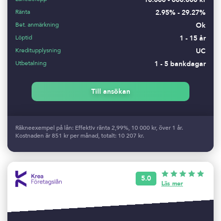
Ränta
2.95% - 29.27%
Bet. anmärkning
Ok
Löptid
1 - 15 år
Kreditupplysning
UC
Utbetalning
1 - 5 bankdagar
Till ansökan
Räkneexempel på lån: Effektiv ränta 2,99%, 10 000 kr, över 1 år.
Kostnaden är 851 kr per månad, totalt: 10 207 kr.
5.0
Läs mer