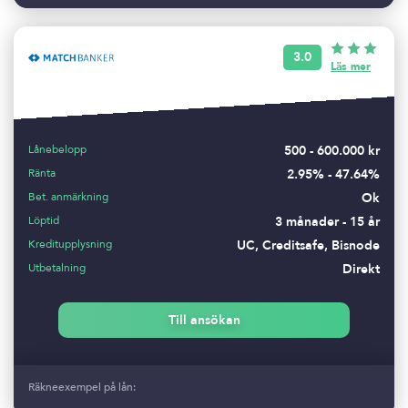
3.0
Läs mer
Lånebelopp
500 - 600.000 kr
Ränta
2.95% - 47.64%
Bet. anmärkning
Ok
Löptid
3 månader - 15 år
Kreditupplysning
UC, Creditsafe, Bisnode
Utbetalning
Direkt
Till ansökan
Räkneexempel på lån: