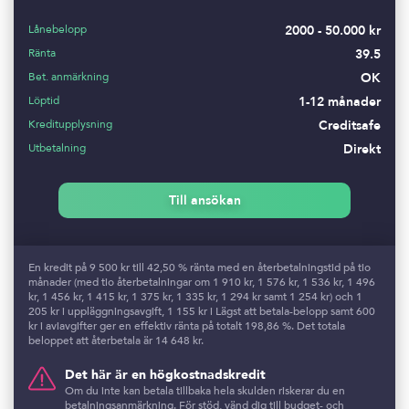
Lånebelopp
2000 - 50.000 kr
Ränta
39.5
Bet. anmärkning
OK
Löptid
1-12 månader
Kreditupplysning
Creditsafe
Utbetalning
Direkt
Till ansökan
En kredit på 9 500 kr till 42,50 % ränta med en återbetalningstid på tio
månader (med tio återbetalningar om 1 910 kr, 1 576 kr, 1 536 kr, 1 496
kr, 1 456 kr, 1 415 kr, 1 375 kr, 1 335 kr, 1 294 kr samt 1 254 kr) och 1
205 kr i uppläggningsavgift, 1 155 kr i Lägst att betala-belopp samt 600
kr i aviavgifter ger en effektiv ränta på totalt 198,86 %. Det totala
beloppet att återbetala är 14 648 kr.
Det här är en högkostnadskredit
Om du inte kan betala tillbaka hela skulden riskerar du en
betalningsanmärkning. För stöd, vänd dig till budget- och