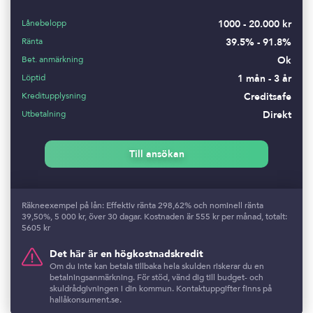
Lånebelopp
1000 - 20.000 kr
Ränta
39.5% - 91.8%
Bet. anmärkning
Ok
Löptid
1 mån - 3 år
Kreditupplysning
Creditsafe
Utbetalning
Direkt
Till ansökan
Räkneexempel på lån: Effektiv ränta 298,62% och nominell ränta
39,50%, 5 000 kr, över 30 dagar. Kostnaden är 555 kr per månad, totalt:
5605 kr
Det här är en högkostnadskredit
Om du inte kan betala tillbaka hela skulden riskerar du en
betalningsanmärkning. För stöd, vänd dig till budget- och
skuldrådgivningen i din kommun. Kontaktuppgifter finns på
hallåkonsument.se.