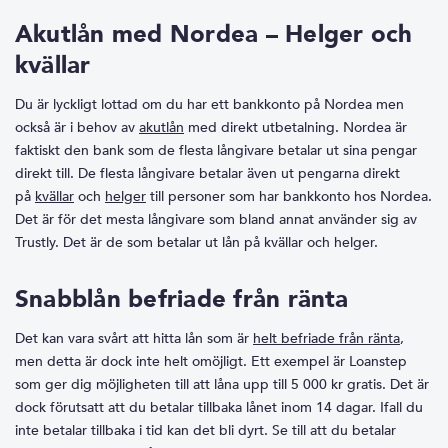
Akutlån med Nordea – Helger och
kvällar
Du är lyckligt lottad om du har ett bankkonto på Nordea men
också är i behov av
akutlån
med direkt utbetalning. Nordea är
faktiskt den bank som de flesta långivare betalar ut sina pengar
direkt till. De flesta långivare betalar även ut pengarna direkt
på
kvällar
och
helger
till personer som har bankkonto hos Nordea.
Det är för det mesta långivare som bland annat använder sig av
Trustly. Det är de som betalar ut lån på kvällar och helger.
Snabblån befriade från ränta
Det kan vara svårt att hitta lån som är
helt befriade från ränta
,
men detta är dock inte helt omöjligt. Ett exempel är Loanstep
som ger dig möjligheten till att låna upp till 5 000 kr gratis. Det är
dock förutsatt att du betalar tillbaka lånet inom 14 dagar. Ifall du
inte betalar tillbaka i tid kan det bli dyrt. Se till att du betalar