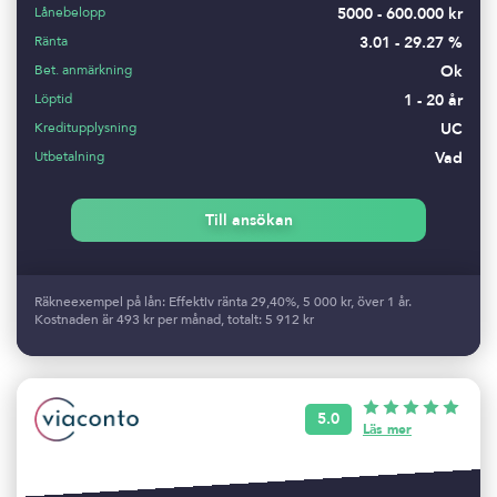
Lånebelopp
5000 - 600.000 kr
Ränta
3.01 - 29.27 %
Bet. anmärkning
Ok
Löptid
1 - 20 år
Kreditupplysning
UC
Utbetalning
Vad
Till ansökan
Räkneexempel på lån: Effektiv ränta 29,40%, 5 000 kr, över 1 år.
Kostnaden är 493 kr per månad, totalt: 5 912 kr
5.0
Läs mer