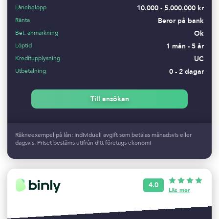
Lånebelopp
10.000 - 5.000.000 kr
Ränta
Beror på bank
Bet. anmärkning
Ok
Löptid
1 mån - 5 år
Kreditupplysning
UC
Utbetalning
0 - 2 dagar
Till ansökan
Räkneexempel på lån: Individuell avgift som betalas månadsvis eller
dagsvis. Priset bestäms utifrån ditt företags ekonomi
4.0
Läs mer