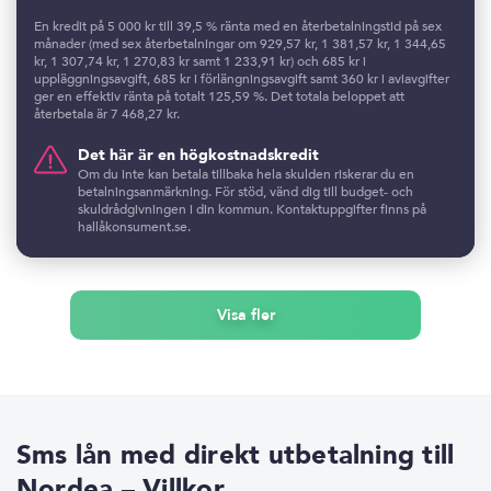
En kredit på 5 000 kr till 39,5 % ränta med en återbetalningstid på sex
månader (med sex återbetalningar om 929,57 kr, 1 381,57 kr, 1 344,65
kr, 1 307,74 kr, 1 270,83 kr samt 1 233,91 kr) och 685 kr i
uppläggningsavgift, 685 kr i förlängningsavgift samt 360 kr i aviavgifter
ger en effektiv ränta på totalt 125,59 %. Det totala beloppet att
återbetala är 7 468,27 kr.
Det här är en högkostnadskredit
Om du inte kan betala tillbaka hela skulden riskerar du en
betalningsanmärkning. För stöd, vänd dig till budget- och
skuldrådgivningen i din kommun. Kontaktuppgifter finns på
hallåkonsument.se.
Visa fler
Sms lån med direkt utbetalning till
Nordea – Villkor