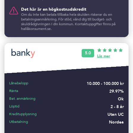
Det här är en högkostnadskredit
Om du inte kan betala tillbaka hela skulden riskerar du en
betalningsanmärkning. För stöd, vänd dig till budget- och
skuldrådgivningen i din kommun. Kontaktuppgifter finns på
hallåkonsument.se.
5.0
Läs mer
Lånebelopp
10.000 - 100.000 kr
Ränta
29.97%
Bet. anmärkning
Ok
Löptid
2 - 8 år
Kreditupplysning
Utan UC
Utbetalning
Nordea