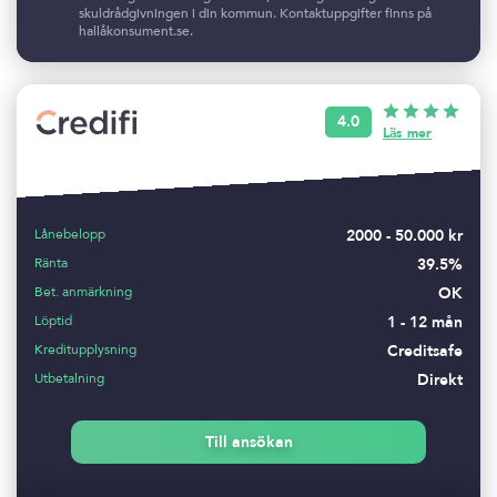
skuldrådgivningen i din kommun. Kontaktuppgifter finns på
hallåkonsument.se.
4.0
Läs mer
Lånebelopp
2000 - 50.000 kr
Ränta
39.5%
Bet. anmärkning
OK
Löptid
1 - 12 mån
Kreditupplysning
Creditsafe
Utbetalning
Direkt
Till ansökan