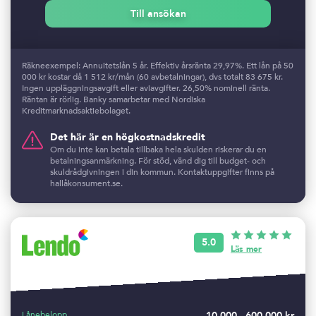
Till ansökan
Räkneexempel: Annuitetslån 5 år. Effektiv årsränta 29,97%. Ett lån på 50
000 kr kostar då 1 512 kr/mån (60 avbetalningar), dvs totalt 83 675 kr.
Ingen uppläggningsavgift eller aviavgifter. 26,50% nominell ränta.
Räntan är rörlig. Banky samarbetar med Nordiska
Kreditmarknadsaktiebolaget.
Det här är en högkostnadskredit
Om du inte kan betala tillbaka hela skulden riskerar du en
betalningsanmärkning. För stöd, vänd dig till budget- och
skuldrådgivningen i din kommun. Kontaktuppgifter finns på
hallåkonsument.se.
5.0
Läs mer
Lånebelopp
10.000 - 600.000 kr