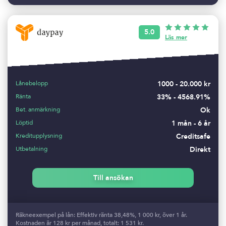
5.0
Läs mer
Lånebelopp
1000 - 20.000 kr
Ränta
33% - 4568.91%
Bet. anmärkning
Ok
Löptid
1 mån - 6 år
Kreditupplysning
Creditsafe
Utbetalning
Direkt
Till ansökan
Räkneexempel på lån: Effektiv ränta 38,48%, 1 000 kr, över 1 år.
Kostnaden är 128 kr per månad, totalt: 1 531 kr.