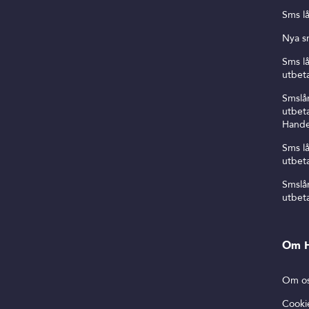
Sms lå
Nya s
Sms l
utbeta
Smslå
utbeta
Hande
Sms l
utbeta
Smslå
utbeta
Om H
Om o
Cooki