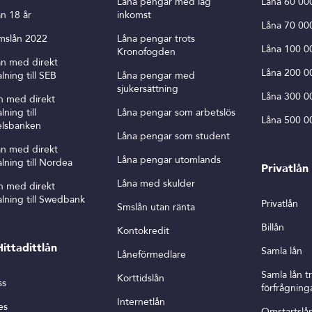
Låna pengar med låg
Låna 60 00
n 18 år
inkomst
Låna 70 00
mslån 2022
Låna pengar trots
Låna 100 0
Kronofogden
ån med direkt
Låna 200 0
lning till SEB
Låna pengar med
sjukersättning
Låna 300 0
n med direkt
lning till
Låna pengar som arbetslös
Låna 500 0
lsbanken
Låna pengar som student
ån med direkt
Låna pengar utomlands
lning till Nordea
Privatlån
Låna med skulder
n med direkt
lning till Swedbank
Privatlån
Smslån utan ränta
Billån
Kontokredit
ittadittlån
Samla lån
Låneförmedlare
Samla lån 
Korttidslån
ss
förfrågning
Internetlån
es
Omstartslå