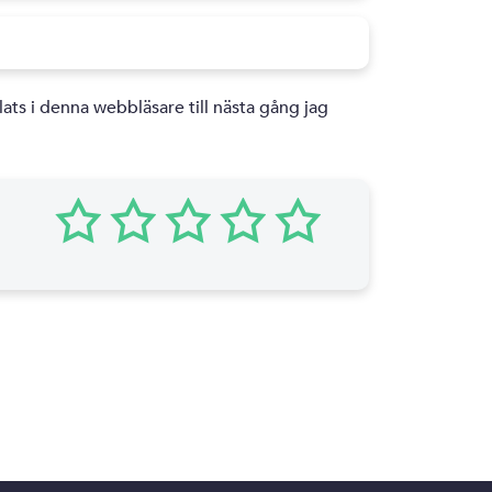
ts i denna webbläsare till nästa gång jag
1
2
3
4
5