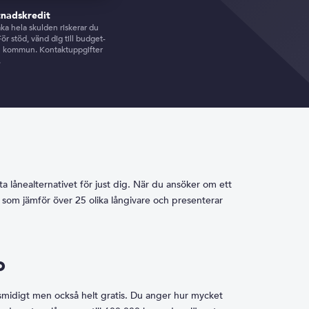
tnadskredit
aka hela skulden riskerar du
r stöd, vänd dig till budget-
in kommun. Kontaktuppgifter
.
ta lånealternativet för just dig. När du ansöker om ett
som jämför över 25 olika långivare och presenterar
o
 smidigt men också helt gratis. Du anger hur mycket