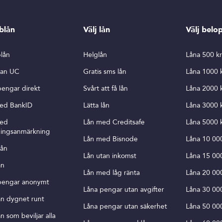
blån
Välj lån
Välj belo
lån
Helglån
Låna 500 k
tan UC
Gratis sms lån
Låna 1000 
pengar direkt
Svårt att få lån
Låna 2000 
ed BankID
Lätta lån
Låna 3000 
med
Lån med Creditsafe
Låna 5000 
ningsanmärkning
Lån med Bisnode
Låna 10 00
lån
Lån utan inkomst
Låna 15 00
ån
Lån med låg ränta
Låna 20 00
pengar anonymt
Låna pengar utan avgifter
Låna 30 00
ån dygnet runt
Låna pengar utan säkerhet
Låna 50 00
n som beviljar alla