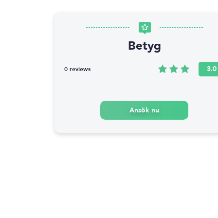
Betyg
3.0
0 reviews
Ansök nu