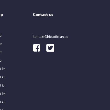
pp
Contact us
r
kr
kontakt@hittadittlan.se
kr
kr
kr
0 kr
0 kr
0 kr
0 kr
0 kr