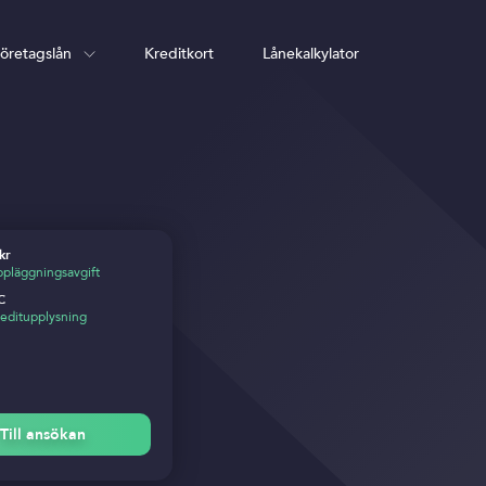
öretagslån
Kreditkort
Lånekalkylator
kr
pläggningsavgift
C
editupplysning
Till ansökan