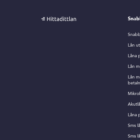
Snab
Snabb
Lån u
Låna 
Lån m
Lån 
betal
Mikro
Akutl
Låna 
Sms l
Sms lå