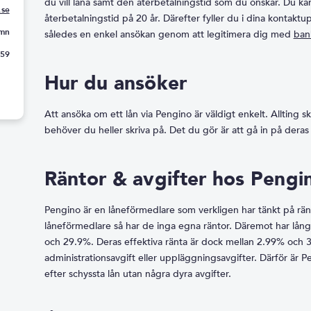
du vill låna samt den återbetalningstid som du önskar. Du k
.se
återbetalningstid på 20 år. Därefter fyller du i dina kontakt
amn
således en enkel ansökan genom att legitimera dig med
ban
:59
Hur du ansöker
Att ansöka om ett lån via Pengino är väldigt enkelt. Allting 
behöver du heller skriva på. Det du gör är att gå in på dera
Räntor & avgifter hos Pengi
Pengino är en låneförmedlare som verkligen har tänkt på rä
låneförmedlare så har de inga egna räntor. Däremot har lång
och 29.9%. Deras effektiva ränta är dock mellan 2.99% och 
administrationsavgift eller uppläggningsavgifter. Därför är P
efter schyssta lån utan några dyra avgifter.