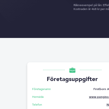
Räkneexempel på lån: Effekt
Kostnaden är 468 kr per mån
Företagsuppgifter
Företagsnamn
Firstborn 
Hemsida
www.pengino.
Telefon
N