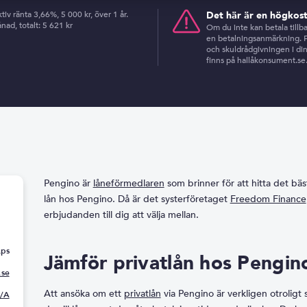
iv ränta 3,66%, 5 000 kr, över 1 år.
Det här är en högkos
ad, totalt: 5 621 kr
Om du inte kan betala tillb
en betalningsanmärkning. Fö
och skuldrådgivningen i d
finns på hallåkonsument.se
Pengino är
låneförmedlaren
som brinner för att hitta det bäs
lån hos Pengino. Då är det systerföretaget
Freedom Finance
erbjudanden till dig att välja mellan.
Aps
Jämför privatlån hos Pengin
se
Att ansöka om ett
privatlån
via Pengino är verkligen otroligt
/A