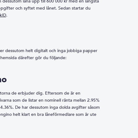
an dessutom låna upp till 600 000 kr med en längsta
uppgifter och syftet med lånet. Sedan startar du
kID
.
sker dessutom helt digitalt och inga jobbiga papper
s hemsida därefter gör du följande:
no
ntorna de erbjuder dig. Eftersom de är en
ivarna som de listar en nominell ränta mellan 2.95%
34.36%. De har dessutom inga dolda avgifter såsom
engino helt klart en bra låneförmedlare som är ute