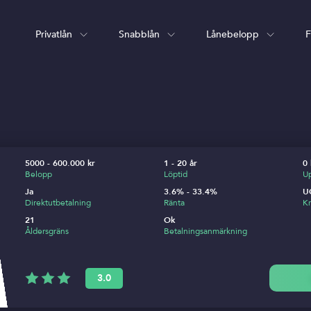
Privatlån
Snabblån
Lånebelopp
F
5000 - 600.000 kr
1 - 20 år
0 
Belopp
Löptid
Up
Ja
3.6% - 33.4%
U
Direktutbetalning
Ränta
Kr
21
Ok
Åldersgräns
Betalningsanmärkning
3.0