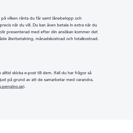
 på vilken ränta du får samt lånebelopp och
 precis när du vill. Du kan även betala in extra när du
du blir presenterad med efter din ansökan kommer det
r både återbetalning, månadskostnad och totalkostnad.
ltid skicka e-post till dem. Ifall du har frågor så
r just på grund av att de samarbetar med varandra.
.pengino.se
).