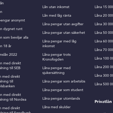
lån
Lån utan inkomst
Låna 15 00
ån
Lån med låg ränta
Låna 20 00
pengar anonymt
Låna pengar utan avgifter
Låna 30 00
ån dygnet runt
Låna pengar utan säkerhet
Låna 50 00
n som beviljar alla
Låna pengar med låg
Låna 60 00
n 18 år
inkomst
Låna 70 00
mslån 2022
Låna pengar trots
Låna 100 0
Kronofogden
ån med direkt
Låna 200 0
lning till SEB
Låna pengar med
sjukersättning
Låna 300 0
n med direkt
lning till
Låna pengar som arbetslös
Låna 500 0
lsbanken
Låna pengar som student
ån med direkt
Låna pengar utomlands
lning till Nordea
Privatlån
Låna med skulder
n med direkt
lning till Swedbank