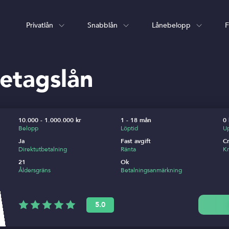
Privatlån
Snabblån
Lånebelopp
F
etagslån
10.000 - 1.000.000 kr
1 - 18 mån
0 
Belopp
Löptid
Up
Ja
Fast avgift
Cr
Direktutbetalning
Ränta
Kr
21
Ok
Åldersgräns
Betalningsanmärkning
5.0