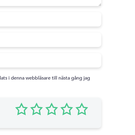
ts i denna webbläsare till nästa gång jag
1
2
3
4
5