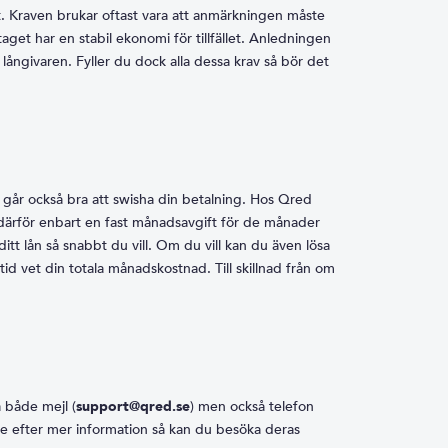
gt. Kraven brukar oftast vara att anmärkningen måste
taget har en stabil ekonomi för tillfället. Anledningen
r långivaren. Fyller du dock alla dessa krav så bör det
n
 går också bra att swisha din betalning. Hos Qred
 därför enbart en fast månadsavgift för de månader
ditt lån så snabbt du vill. Om du vill kan du även lösa
lltid vet din totala månadskostnad. Till skillnad från om
 både mejl (
support@qred.se
) men också telefon
ute efter mer information så kan du besöka deras