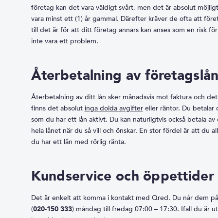
företag kan det vara väldigt svårt, men det är absolut möjli
vara minst ett (1) år gammal. Därefter kräver de ofta att före
till det är för att ditt företag annars kan anses som en risk fö
inte vara ett problem.
Återbetalning av företagslå
Återbetalning av ditt lån sker månadsvis mot faktura och det
finns det absolut
inga dolda avgifter
eller räntor. Du betalar
som du har ett lån aktivt. Du kan naturligtvis också betala av 
hela lånet när du så vill och önskar. En stor fördel är att du a
du har ett lån med rörlig ränta.
Kundservice och öppettider
Det är enkelt att komma i kontakt med Qred. Du når dem på
(
020-150 333
) måndag till fredag 07:00 – 17:30. Ifall du är 