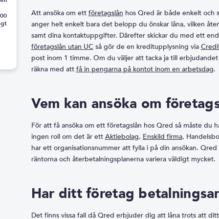
Att ansöka om ett
företagslån
hos Qred är både enkelt och sm
:00
ngt
anger helt enkelt bara det belopp du önskar låna, vilken åter
samt dina kontaktuppgifter. Därefter skickar du med ett end
företagslån utan UC
så gör de en kreditupplysning via
Credi
post inom 1 timme. Om du väljer att tacka ja till erbjudande
räkna med att
få in pengarna på kontot inom en arbetsdag
.
Vem kan ansöka om företags
För att få ansöka om ett företagslån hos Qred så måste du ha 
ingen roll om det är ett
Aktiebolag
,
Enskild firma
, Handelsbol
har ett organisationsnummer att fylla i på din ansökan. Qred
räntorna och återbetalningsplanerna variera väldigt mycket.
Har ditt företag betalnings
Det finns vissa fall då Qred erbjuder dig att låna trots att dit