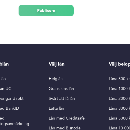
Publicera
blån
Välj lån
Välj belo
lån
Helglån
Låna 500 k
tan UC
Gratis sms lån
Låna 1000 
pengar direkt
Svårt att få lån
Låna 2000 
ed BankID
Lätta lån
Låna 3000 
med
Lån med Creditsafe
Låna 5000 
ningsanmärkning
Lån med Bisnode
Låna 10 00