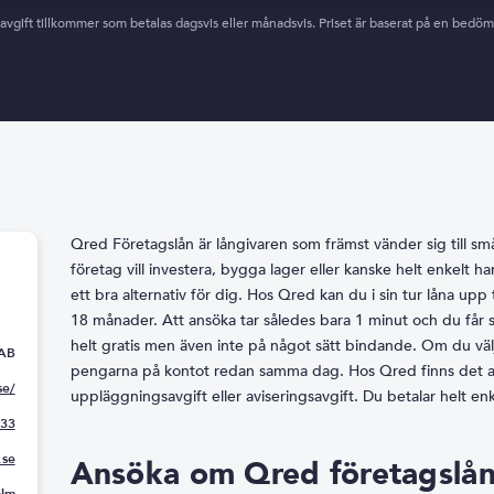
vgift tillkommer som betalas dagsvis eller månadsvis. Priset är baserat på en bedömn
Qred Företagslån är långivaren som främst vänder sig till s
företag vill investera, bygga lager eller kanske helt enkelt h
ett bra alternativ för dig. Hos Qred kan du i sin tur låna up
18 månader. Att ansöka tar således bara 1 minut och du får s
helt gratis men även inte på något sätt bindande. Om du välje
AB
pengarna på kontot redan samma dag. Hos Qred finns det ald
se/
uppläggningsavgift eller aviseringsavgift. Du betalar helt e
333
.se
Ansöka om Qred företagslå
olm