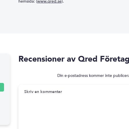
hemsida: (
www.qred.se
).
Recensioner av Qred Företag
Din e-postadress kommer inte publicer