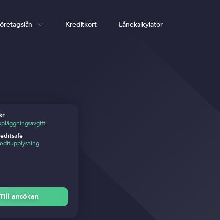
öretagslån
Kreditkort
Lånekalkylator
kr
pläggningsavgift
editsafe
editupplysning
Till ansökan