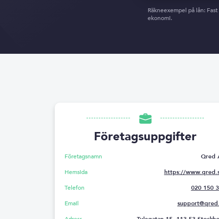
Räkneexempel på lån: Fast a
ekonomi.
Företagsuppgifter
Företagsnamn
Qred 
Hemsida
https://www.qred.
Telefon
020 150 
Email
support@qred
Adress
Tulegatan 15, 113 53 Stockh