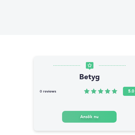
Betyg
5.0
0 reviews
Ansök nu