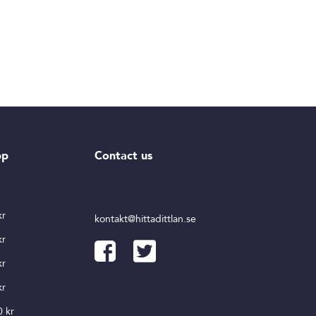
pp
Contact us
r
kr
kontakt@hittadittlan.se
kr
kr
kr
0 kr