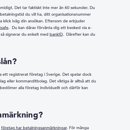
idigt. Det tar faktiskt inte mer än 60 sekunder. Du
betalningstid du vill ha, ditt organisationsnummer
a klick iväg din ansökan. Eftersom de erbjuder
tsafe
. Du kan därav förvänta dig ett besked via e-
t så signerar du enkelt med
bankID
. Därefter kan du
lån?
ett registrerat företag i Sverige. Det spelar dock
ag eller kommanditbolag. Det viktiga är alltså att du
 bedömer alla företag individuellt och därför kan
anmärkning?
t
företag har betalningsanmärkningar
. För många