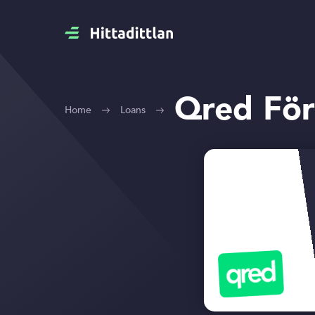
Qred För
Home
Loans