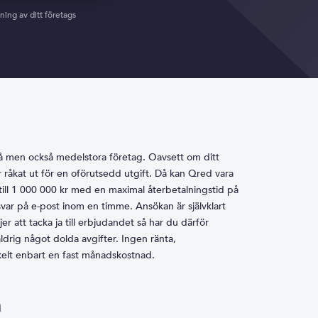
ing av ditt företags
må men också medelstora företag. Oavsett om ditt
ar råkat ut för en oförutsedd utgift. Då kan Qred vara
p till 1 000 000 kr med en maximal återbetalningstid på
var på e-post inom en timme. Ansökan är självklart
r att tacka ja till erbjudandet så har du därför
rig något dolda avgifter. Ingen ränta,
nkelt enbart en fast månadskostnad.
n