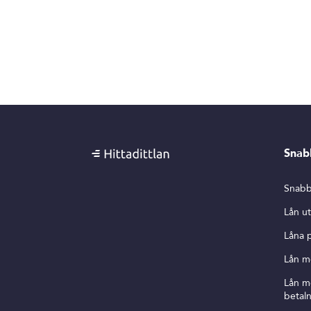
Snab
Snabb
Lån u
Låna 
Lån m
Lån 
betal