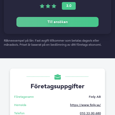
3.0
Till ansökan
Räkneexempel på lån: Fast avgift tillkommer som betalas dagsvis eller
månadsvis. Priset är baserat på en bedömning av ditt företags ekonomi.
Företagsuppgifter
Företagsnamn
Finly AB
Hemsida
https://www.finly.se/
Telefon
010 33 00 680