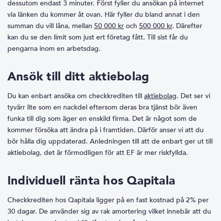
dessutom endast 3 minuter. Först fyller du ansökan på internet
via länken du kommer åt ovan. Här fyller du bland annat i den
summan du vill låna, mellan
50 000 kr
och
500 000 kr
. Därefter
kan du se den limit som just ert företag fått. Till sist får du
pengarna inom en arbetsdag.
Ansök till ditt aktiebolag
Du kan enbart ansöka om checkkrediten till
aktiebolag
. Det ser vi
tyvärr lite som en nackdel eftersom deras bra tjänst bör även
funka till dig som äger en enskild firma. Det är något som de
kommer försöka att ändra på i framtiden. Därför anser vi att du
bör hålla dig uppdaterad. Anledningen till att de enbart ger ut till
aktiebolag, det är förmodligen för att EF är mer riskfyllda.
Individuell ränta hos Qapitala
Checkkrediten hos Qapitala ligger på en fast kostnad på 2% per
30 dagar. De använder sig av rak amortering vilket innebär att du