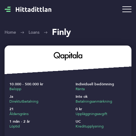
Finly
Home
Loans
10.000 - 500.000 kr
Individuell bedömning
Belopp
Ränta
Ja
Inte ok
Direktutbetalning
Betalningsanmärkning
21
0 kr
Åldersgräns
Uppläggningsavgift
1 mån - 2 år
UC
Löptid
Kreditupplysning