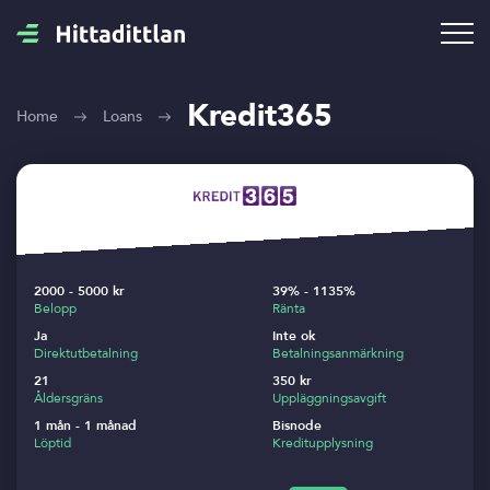
Kredit365
Home
Loans
2000 - 5000 kr
39% - 1135%
Belopp
Ränta
Ja
Inte ok
Direktutbetalning
Betalningsanmärkning
21
350 kr
Åldersgräns
Uppläggningsavgift
1 mån - 1 månad
Bisnode
Löptid
Kreditupplysning