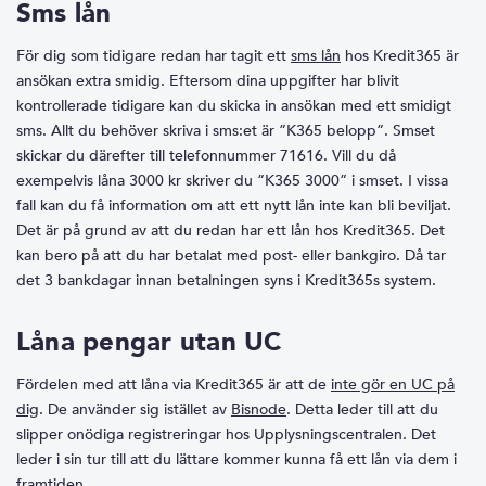
Sms lån
För dig som tidigare redan har tagit ett
sms lån
hos Kredit365 är
ansökan extra smidig. Eftersom dina uppgifter har blivit
kontrollerade tidigare kan du skicka in ansökan med ett smidigt
sms. Allt du behöver skriva i sms:et är ”K365 belopp”. Smset
skickar du därefter till telefonnummer 71616. Vill du då
exempelvis låna 3000 kr skriver du ”K365 3000” i smset. I vissa
fall kan du få information om att ett nytt lån inte kan bli beviljat.
Det är på grund av att du redan har ett lån hos Kredit365. Det
kan bero på att du har betalat med post- eller bankgiro. Då tar
det 3 bankdagar innan betalningen syns i Kredit365s system.
Låna pengar utan UC
Fördelen med att låna via Kredit365 är att de
inte gör en UC på
dig
. De använder sig istället av
Bisnode
. Detta leder till att du
slipper onödiga registreringar hos Upplysningscentralen. Det
leder i sin tur till att du lättare kommer kunna få ett lån via dem i
framtiden.