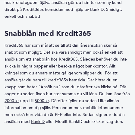
hos kronofogden. Själva ansökan gör du i sin tur som ny kund
direkt på Kredit365s hemsidan med hjälp av BankID. Smidigt,
enkelt och snabbt!
Snabblån med Kredit365
Kredit365 har som mål att se till att din låneansökan sker så
snabbt som möjligt. Det ska vara smidigt men också enkelt att
ansöka om ett
snabblån
hos Kredit365. Således behöver du inte
skicka in några papper eller besöka något bankkontor. Allt
krångel som du annars måste gå igenom slipper du. För att
ansöka går du bara till kredit365s hemsida. Där hittar du en
knapp som heter ”Ansök nu” som du därefter ska klicka på. Där
anger du sedan även hur stor summa du vill låna. Du kan låna från
2000 kr
upp till
5000 kr
. Därefter fyller du sedan i lite allmän
information om dig själv. Personnummer, mobiltelefonnummer
men också huruvida du är PEP eller inte. Sedan signerar du din
ansökan med
BankID
eller Mobilt BankID och skickar iväg den.