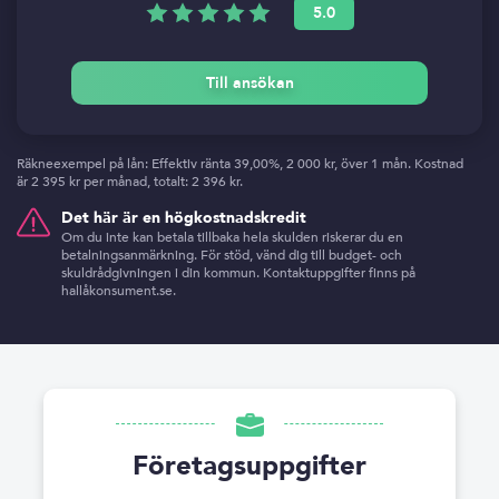
5.0
Till ansökan
Räkneexempel på lån: Effektiv ränta 39,00%, 2 000 kr, över 1 mån. Kostnad
är 2 395 kr per månad, totalt: 2 396 kr.
Det här är en högkostnadskredit
Om du inte kan betala tillbaka hela skulden riskerar du en
betalningsanmärkning. För stöd, vänd dig till budget- och
skuldrådgivningen i din kommun. Kontaktuppgifter finns på
hallåkonsument.se.
Företagsuppgifter